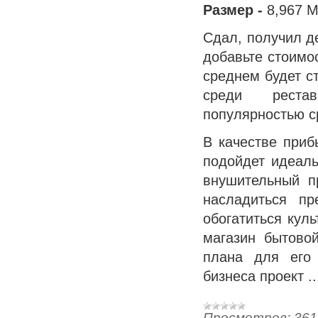
Размер -
8,967 
Сдал, получил де
добавьте стоимос
среднем будет с
среди рестав
популярностью с
В качестве приб
подойдет идеаль
внушительный п
насладиться пр
обогатиться кул
магазин бытово
плана для его 
бизнеса проект
.
Просмотров:
361