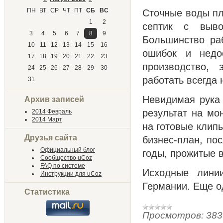
ПН
ВТ
СР
ЧТ
ПТ
СБ
ВС
Сточные воды пл
1
2
септик с выво
3
4
5
6
7
8
9
Большинство ра
10
11
12
13
14
15
16
ошибок и недос
17
18
19
20
21
22
23
производство, 
24
25
26
27
28
29
30
работать всегда 
31
Невидимая рука 
Архив записей
результат на мо
2014 Февраль
2014 Март
на готовые клипы
Друзья сайта
бизнес-план, по
Официальный блог
годы, прожитые 
Сообщество uCoz
FAQ по системе
Исходные лини
Инструкции для uCoz
Германии. Еще 
Статистика
Просмотров:
383