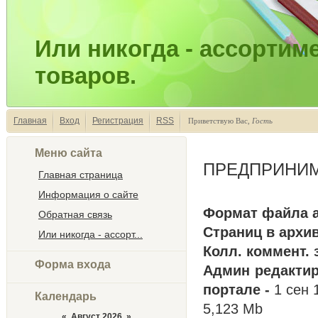
Или никогда - ассортим
товаров.
Главная
Вход
Регистрация
RSS
Приветствую Вас
,
Гость
Меню сайта
ПРЕДПРИНИМ
Главная страница
Информация о сайте
Формат файла а
Обратная связь
Страниц в архи
Или никогда - ассорт...
Колл. коммент.
Форма входа
Админ редактир
портале -
1 сен 
Календарь
5,123 Mb
«
Август 2026
»