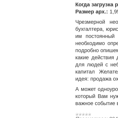
Когда загрузка 
Размер арх.:
1,9
Чрезмерной нео
бухгалтера, юрис
им постоянный 
необходимо опр
подробно опишем
какие действия 
для людей с не
капитал Желате
идея: продажа о
А может одноуро
который Вам нуж
важное событие в