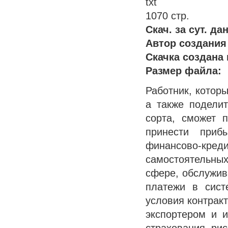
txt
1070 стр.
Скач. за сут. да
Автор создания 
Скачка создана 
Размер файла:
Работник, котор
а также подели
сорта, сможет 
принести приб
финансово-кред
самостоятельны
сфере, обслужи
платежи в сист
условия контрак
экспортером и 